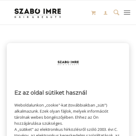
Ez az oldal sütiket használ
Weboldalunkon „cookie"-kat (továbbiakban „süti")
alkalmazunk. Ezek olyan fájlok, melyek információt
tárolnak webes böngészőjében. Ehhez az Ön
hozzájárulása szükséges.
A „sütiket" az elektronikus hírközlésről szóló 2003. évi C.
törvény, az elektronikus kereskedelmi szolgáltatások, az