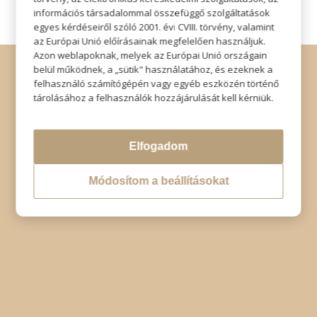
információs társadalommal összefüggő szolgáltatások
egyes kérdéseiről szóló 2001. évi CVIII. törvény, valamint
az Európai Unió előírásainak megfelelően használjuk.
Azon weblapoknak, melyek az Európai Unió országain
© Copyright - Szabó Imre Hair & Beauty
belül működnek, a „sütik" használatához, és ezeknek a
Impresszum
|
Adatkezelési tájékoztató
|
Elállás
felhasználó számítógépén vagy egyéb eszközén történő
tárolásához a felhasználók hozzájárulását kell kérniük.
Elfogadom
Módosítom a beállításokat