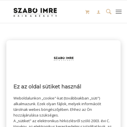
Ez az oldal sütiket használ
Weboldalunkon „cookie"-kat (továbbiakban „süti")
alkalmazunk. Ezek olyan fájlok, melyek információt
tárolnak webes böngészőjében. Ehhez az Ön
hozzájárulása szükséges.
A „sütiket" az elektronikus hírközlésről szóló 2003. évi C.
törvény, az elektronikus kereskedelmi szolgáltatások, az