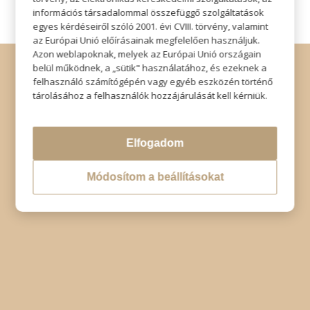
információs társadalommal összefüggő szolgáltatások
egyes kérdéseiről szóló 2001. évi CVIII. törvény, valamint
az Európai Unió előírásainak megfelelően használjuk.
Azon weblapoknak, melyek az Európai Unió országain
© Copyright - Szabó Imre Hair & Beauty
belül működnek, a „sütik" használatához, és ezeknek a
Impresszum
|
Adatkezelési tájékoztató
|
Elállás
felhasználó számítógépén vagy egyéb eszközén történő
tárolásához a felhasználók hozzájárulását kell kérniük.
Elfogadom
Módosítom a beállításokat