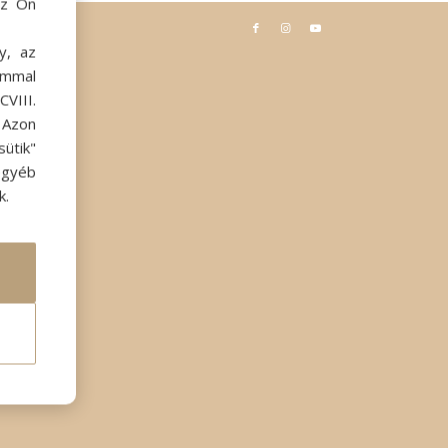
az Ön
y, az
ommal
VIII.
. Azon
ütik"
egyéb
k.