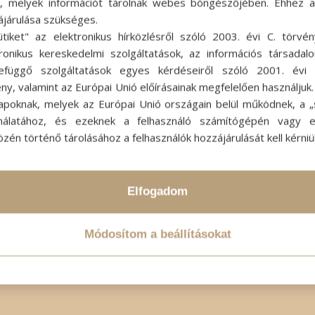
ok, melyek információt tárolnak webes böngészőjében. Ehhez 
ájárulása szükséges.
ütiket" az elektronikus hírközlésről szóló 2003. évi C. törvén
tronikus kereskedelmi szolgáltatások, az információs társadal
efüggő szolgáltatások egyes kérdéseiről szóló 2001. évi C
ny, valamint az Európai Unió előírásainak megfelelően használjuk
apoknak, melyek az Európai Unió országain belül működnek, a „s
nálatához, és ezeknek a felhasználó számítógépén vagy 
zén történő tárolásához a felhasználók hozzájárulását kell kérniü
Elfogadom
Módosítom a beállításokat