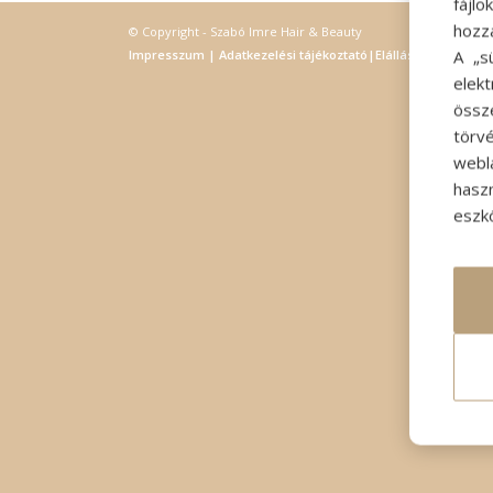
fájl
hozz
© Copyright - Szabó Imre Hair & Beauty
A „s
Impresszum
|
Adatkezelési tájékoztató
|
Elállás
elek
össz
törvé
webl
hasz
eszkö