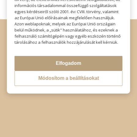
információs társadalommal összefüggő szolgáltatások
egyes kérdéseiről szóló 2001. évi CVIII. törvény, valamint
az Európai Unió előírásainak megfelelően használjuk.
Azon weblapoknak, melyek az Európai Unió országain
© Copyright - Szabó Imre Hair & Beauty
belül működnek, a „sütik" használatához, és ezeknek a
Impresszum
|
Adatkezelési tájékoztató
|
Elállás
felhasználó számítógépén vagy egyéb eszközén történő
tárolásához a felhasználók hozzájárulását kell kérniük.
Elfogadom
Módosítom a beállításokat