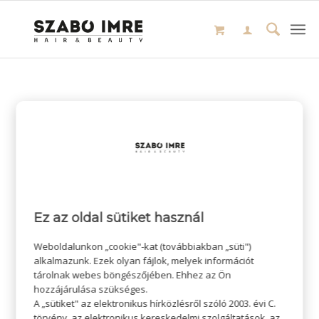
Ez az oldal sütiket használ
Weboldalunkon „cookie"-kat (továbbiakban „süti")
alkalmazunk. Ezek olyan fájlok, melyek információt
tárolnak webes böngészőjében. Ehhez az Ön
hozzájárulása szükséges.
A „sütiket" az elektronikus hírközlésről szóló 2003. évi C.
törvény, az elektronikus kereskedelmi szolgáltatások, az