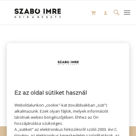
Ez az oldal sütiket használ
Weboldalunkon „cookie"-kat (továbbiakban „süti")
alkalmazunk. Ezek olyan fájlok, melyek információt
tárolnak webes böngészőjében. Ehhez az Ön
hozzájárulása szükséges.
A „sütiket" az elektronikus hírközlésről szóló 2003. évi C.
© Copyright - Szabó Imre Hair & Beauty
törvény, az elektronikus kereskedelmi szolgáltatások, az