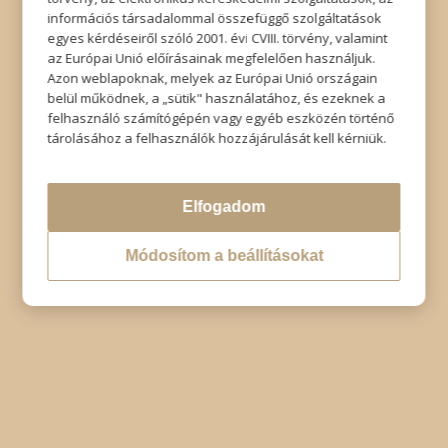
Impresszum
|
Adatkezelési tájékoztató
|
Elállás
információs társadalommal összefüggő szolgáltatások
egyes kérdéseiről szóló 2001. évi CVIII. törvény, valamint
az Európai Unió előírásainak megfelelően használjuk.
Azon weblapoknak, melyek az Európai Unió országain
belül működnek, a „sütik" használatához, és ezeknek a
felhasználó számítógépén vagy egyéb eszközén történő
tárolásához a felhasználók hozzájárulását kell kérniük.
Elfogadom
Módosítom a beállításokat