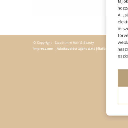
fájl
hozz
A „s
elek
össz
törvé
webl
© Copyright - Szabó Imre Hair & Beauty
hasz
Impresszum
|
Adatkezelési tájékoztató
|
Elállás
eszkö