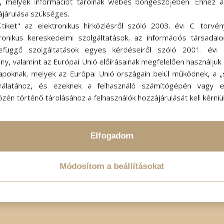
ok, melyek információt tárolnak webes böngészőjében. Ehhez 
ájárulása szükséges.
ütiket" az elektronikus hírközlésről szóló 2003. évi C. törvén
tronikus kereskedelmi szolgáltatások, az információs társadal
efüggő szolgáltatások egyes kérdéseiről szóló 2001. évi C
ny, valamint az Európai Unió előírásainak megfelelően használjuk
apoknak, melyek az Európai Unió országain belül működnek, a „s
nálatához, és ezeknek a felhasználó számítógépén vagy 
zén történő tárolásához a felhasználók hozzájárulását kell kérniü
Elfogadom
Módosítom a beállításokat