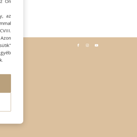
az Ön
y, az
ommal
VIII.
. Azon
ütik"
egyéb
k.