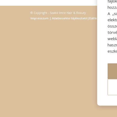
fájl
hozz
© Copyright - Szabó Imre Hair & Beauty
A „s
Impresszum
|
Adatkezelési tájékoztató
|
Elállás
elek
össz
törvé
webl
hasz
eszkö