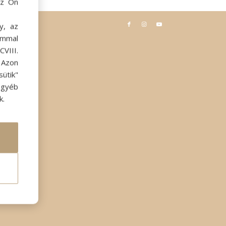
az Ön
y, az
ommal
VIII.
. Azon
ütik"
egyéb
k.