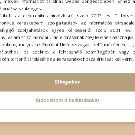
ok, melyek információt tárolnak webes böngészőjében. Ehhez 
ájárulása szükséges.
ütiket" az elektronikus hírközlésről szóló 2003. évi C. törvén
tronikus kereskedelmi szolgáltatások, az információs társadal
efüggő szolgáltatások egyes kérdéseiről szóló 2001. évi C
ny, valamint az Európai Unió előírásainak megfelelően használjuk
apoknak, melyek az Európai Unió országain belül működnek, a „s
nálatához, és ezeknek a felhasználó számítógépén vagy 
zén történő tárolásához a felhasználók hozzájárulását kell kérniü
Elfogadom
Módosítom a beállításokat