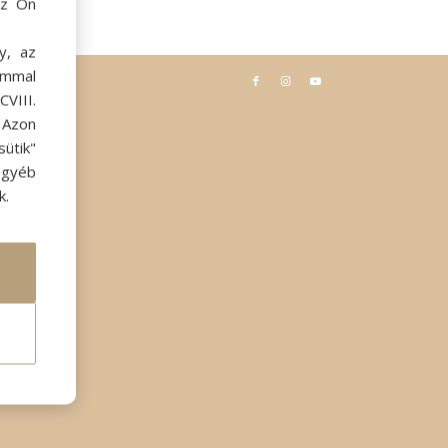
az Ön
y, az
ommal
VIII.
. Azon
ütik"
egyéb
k.