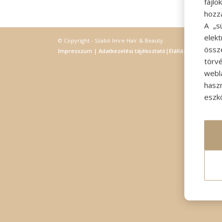
fájl
hozz
A „s
elek
© Copyright - Szabó Imre Hair & Beauty
össz
Impresszum
|
Adatkezelési tájékoztató
|
Elállás
törvé
webl
hasz
eszkö