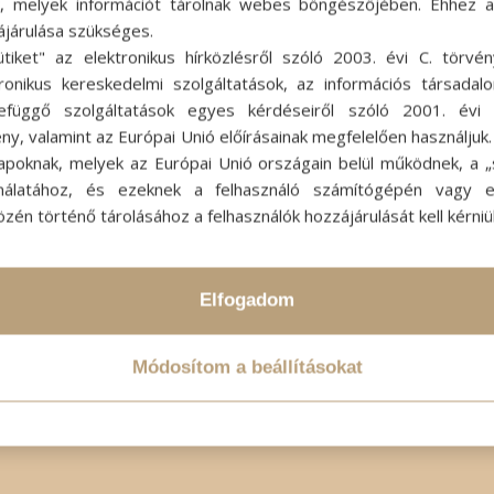
ok, melyek információt tárolnak webes böngészőjében. Ehhez 
ájárulása szükséges.
ütiket" az elektronikus hírközlésről szóló 2003. évi C. törvén
tronikus kereskedelmi szolgáltatások, az információs társadal
efüggő szolgáltatások egyes kérdéseiről szóló 2001. évi C
ny, valamint az Európai Unió előírásainak megfelelően használjuk
apoknak, melyek az Európai Unió országain belül működnek, a „s
nálatához, és ezeknek a felhasználó számítógépén vagy 
zén történő tárolásához a felhasználók hozzájárulását kell kérniü
Elfogadom
Módosítom a beállításokat