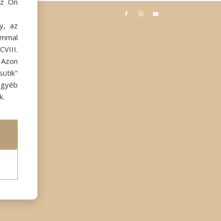
az Ön
y, az
ommal
VIII.
. Azon
ütik"
egyéb
k.