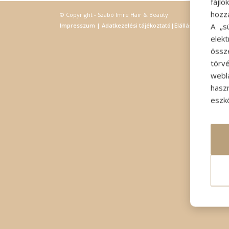
fájl
hozz
© Copyright - Szabó Imre Hair & Beauty
A „s
Impresszum
|
Adatkezelési tájékoztató
|
Elállás
elek
össz
törvé
webl
hasz
eszkö