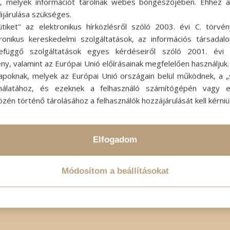
ok, melyek információt tárolnak webes böngészőjében. Ehhez 
ájárulása szükséges.
ütiket" az elektronikus hírközlésről szóló 2003. évi C. törvén
tronikus kereskedelmi szolgáltatások, az információs társadal
efüggő szolgáltatások egyes kérdéseiről szóló 2001. évi C
ny, valamint az Európai Unió előírásainak megfelelően használjuk
apoknak, melyek az Európai Unió országain belül működnek, a „s
nálatához, és ezeknek a felhasználó számítógépén vagy 
zén történő tárolásához a felhasználók hozzájárulását kell kérniü
Elfogadom
Módosítom a beállításokat