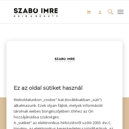
Ez az oldal sütiket használ
Weboldalunkon „cookie"-kat (továbbiakban „süti")
© Copyright - Szabó Imre Hair & Beauty
alkalmazunk. Ezek olyan fájlok, melyek információt
tárolnak webes böngészőjében. Ehhez az Ön
Impresszum
|
Adatkezelési tájékoztató
|
Elállás
hozzájárulása szükséges.
A „sütiket" az elektronikus hírközlésről szóló 2003. évi C.
törvény, az elektronikus kereskedelmi szolgáltatások, az