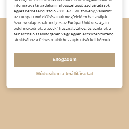
információs társadalommal összefüggő szolgáltatások
egyes kérdéseiről szóló 2001. évi CVIII. törvény, valamint
az Európai Unió előírásainak megfelelően használjuk.
Azon weblapoknak, melyek az Európai Unió országain
© Copyright - Szabó Imre Hair & Beauty
belül működnek, a „sütik" használatához, és ezeknek a
Impresszum
|
Adatkezelési tájékoztató
|
Elállás
felhasználó számítógépén vagy egyéb eszközén történő
tárolásához a felhasználók hozzájárulását kell kérniük.
Elfogadom
Módosítom a beállításokat