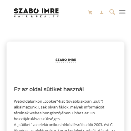
Ez az oldal sütiket használ
Weboldalunkon „cookie"-kat (továbbiakban „süti")
alkalmazunk. Ezek olyan fájlok, melyek információt
tárolnak webes böngészőjében. Ehhez az Ön
hozzájárulása szükséges.
A „sütiket" az elektronikus hírközlésről szóló 2003. évi C.
törvény, az elektronikus kereskedelmi szolgáltatások, az