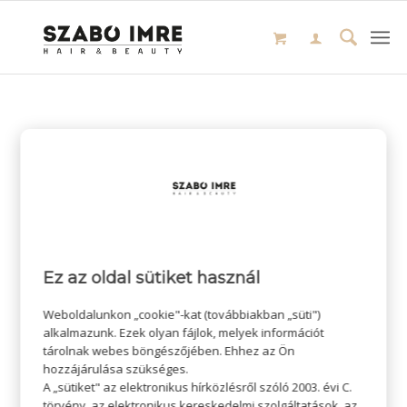
Ez az oldal sütiket használ
Weboldalunkon „cookie"-kat (továbbiakban „süti")
alkalmazunk. Ezek olyan fájlok, melyek információt
tárolnak webes böngészőjében. Ehhez az Ön
hozzájárulása szükséges.
A „sütiket" az elektronikus hírközlésről szóló 2003. évi C.
törvény, az elektronikus kereskedelmi szolgáltatások, az