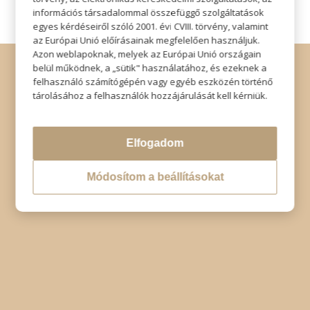
információs társadalommal összefüggő szolgáltatások
egyes kérdéseiről szóló 2001. évi CVIII. törvény, valamint
az Európai Unió előírásainak megfelelően használjuk.
Azon weblapoknak, melyek az Európai Unió országain
© Copyright - Szabó Imre Hair & Beauty
belül működnek, a „sütik" használatához, és ezeknek a
Impresszum
|
Adatkezelési tájékoztató
|
Elállás
felhasználó számítógépén vagy egyéb eszközén történő
tárolásához a felhasználók hozzájárulását kell kérniük.
Elfogadom
Módosítom a beállításokat