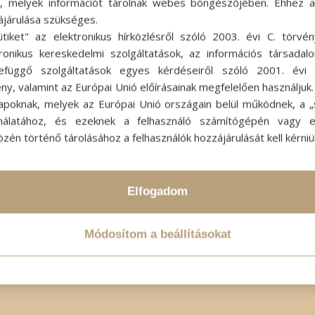
ok, melyek információt tárolnak webes böngészőjében. Ehhez 
ájárulása szükséges.
ütiket" az elektronikus hírközlésről szóló 2003. évi C. törvén
tronikus kereskedelmi szolgáltatások, az információs társadal
efüggő szolgáltatások egyes kérdéseiről szóló 2001. évi C
ny, valamint az Európai Unió előírásainak megfelelően használjuk
apoknak, melyek az Európai Unió országain belül működnek, a „s
nálatához, és ezeknek a felhasználó számítógépén vagy 
zén történő tárolásához a felhasználók hozzájárulását kell kérniü
Elfogadom
Módosítom a beállításokat