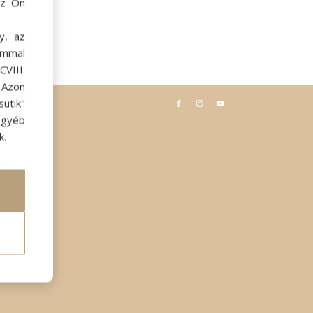
az Ön
y, az
ommal
VIII.
. Azon
ütik"
egyéb
k.