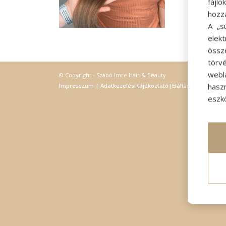
fájl
hozz
A „s
elek
össz
törvé
webl
© Copyright - Szabó Imre Hair & Beauty
hasz
Impresszum
|
Adatkezelési tájékoztató
|
Elállás
eszkö