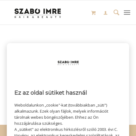
Ez az oldal sütiket használ
Weboldalunkon „cookie"-kat (továbbiakban „süti")
alkalmazunk. Ezek olyan fájlok, melyek információt
tárolnak webes böngészőjében. Ehhez az Ön
hozzájárulása szükséges.
A „sütiket" az elektronikus hírközlésről szóló 2003. évi C.
© Copyright - Szabó Imre Hair & Beauty
törvény, az elektronikus kereskedelmi szolgáltatások, az