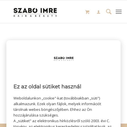
Ez az oldal sütiket használ
Weboldalunkon „cookie"-kat (továbbiakban „süti")
alkalmazunk. Ezek olyan fájlok, melyek információt
tárolnak webes böngészőjében. Ehhez az Ön
hozzájárulása szükséges.
A „sütiket" az elektronikus hírközlésről szóló 2003. évi C.
törvény, az elektronikus kereskedelmi szolgáltatások, az