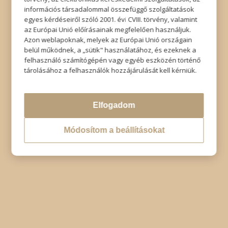
© Copyright - Szabó Imre Hair & Beauty
információs társadalommal összefüggő szolgáltatások
Impresszum
|
Adatkezelési tájékoztató
|
Elállás
egyes kérdéseiről szóló 2001. évi CVIII. törvény, valamint
az Európai Unió előírásainak megfelelően használjuk.
Azon weblapoknak, melyek az Európai Unió országain
belül működnek, a „sütik" használatához, és ezeknek a
felhasználó számítógépén vagy egyéb eszközén történő
tárolásához a felhasználók hozzájárulását kell kérniük.
Elfogadom
Módosítom a beállításokat