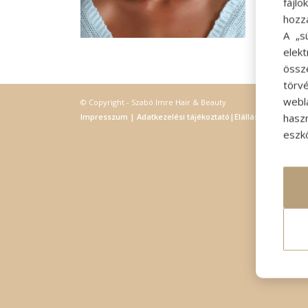
fájl
hozz
A „s
elek
össz
törvé
webl
© Copyright - Szabó Imre Hair & Beauty
hasz
Impresszum
|
Adatkezelési tájékoztató
|
Elállás
eszkö