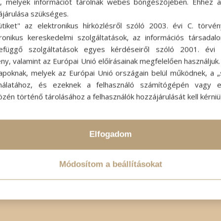
ok, melyek információt tárolnak webes böngészőjében. Ehhez 
ájárulása szükséges.
ütiket" az elektronikus hírközlésről szóló 2003. évi C. törvén
tronikus kereskedelmi szolgáltatások, az információs társadal
efüggő szolgáltatások egyes kérdéseiről szóló 2001. évi C
ny, valamint az Európai Unió előírásainak megfelelően használjuk
apoknak, melyek az Európai Unió országain belül működnek, a „s
nálatához, és ezeknek a felhasználó számítógépén vagy 
zén történő tárolásához a felhasználók hozzájárulását kell kérniü
Elfogadom
Módosítom a beállításokat