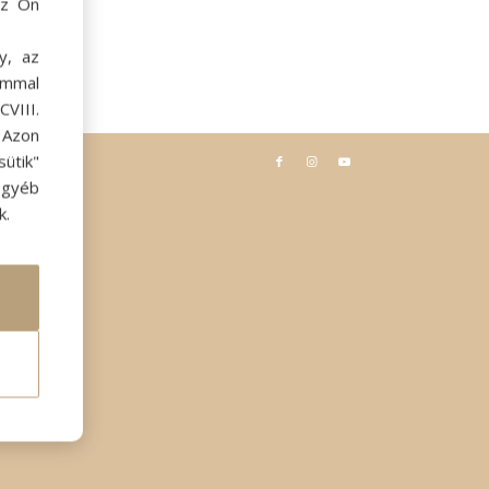
az Ön
y, az
ommal
VIII.
. Azon
ütik"
egyéb
k.