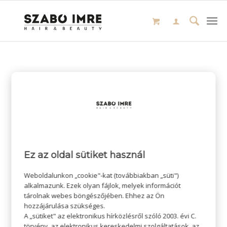
Ez az oldal sütiket használ
Weboldalunkon „cookie"-kat (továbbiakban „süti")
alkalmazunk. Ezek olyan fájlok, melyek információt
tárolnak webes böngészőjében. Ehhez az Ön
hozzájárulása szükséges.
A „sütiket" az elektronikus hírközlésről szóló 2003. évi C.
törvény, az elektronikus kereskedelmi szolgáltatások, az