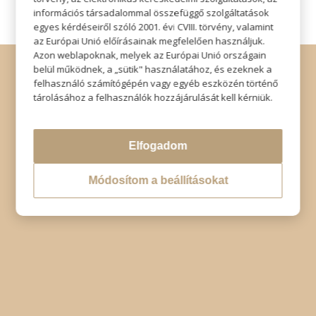
információs társadalommal összefüggő szolgáltatások
egyes kérdéseiről szóló 2001. évi CVIII. törvény, valamint
az Európai Unió előírásainak megfelelően használjuk.
Azon weblapoknak, melyek az Európai Unió országain
© Copyright - Szabó Imre Hair & Beauty
belül működnek, a „sütik" használatához, és ezeknek a
Impresszum
|
Adatkezelési tájékoztató
|
Elállás
felhasználó számítógépén vagy egyéb eszközén történő
tárolásához a felhasználók hozzájárulását kell kérniük.
Elfogadom
Módosítom a beállításokat