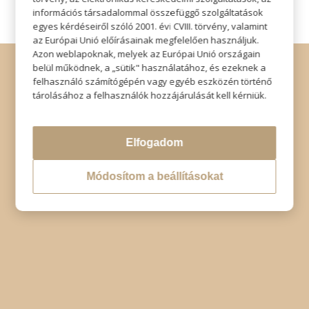
információs társadalommal összefüggő szolgáltatások
egyes kérdéseiről szóló 2001. évi CVIII. törvény, valamint
az Európai Unió előírásainak megfelelően használjuk.
Azon weblapoknak, melyek az Európai Unió országain
© Copyright - Szabó Imre Hair & Beauty
belül működnek, a „sütik" használatához, és ezeknek a
Impresszum
|
Adatkezelési tájékoztató
|
Elállás
felhasználó számítógépén vagy egyéb eszközén történő
tárolásához a felhasználók hozzájárulását kell kérniük.
Elfogadom
Módosítom a beállításokat