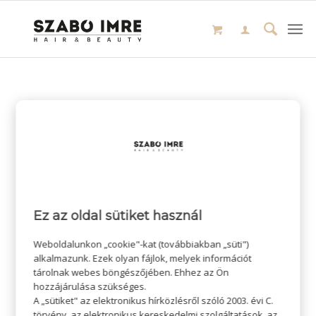
Ez az oldal sütiket használ
Weboldalunkon „cookie"-kat (továbbiakban „süti")
alkalmazunk. Ezek olyan fájlok, melyek információt
tárolnak webes böngészőjében. Ehhez az Ön
hozzájárulása szükséges.
A „sütiket" az elektronikus hírközlésről szóló 2003. évi C.
törvény, az elektronikus kereskedelmi szolgáltatások, az