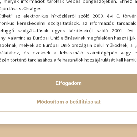
ok, melyek információt tárolnak webes böngészőjében. Ehhez 
ájárulása szükséges.
ütiket" az elektronikus hírközlésről szóló 2003. évi C. törvén
tronikus kereskedelmi szolgáltatások, az információs társadal
efüggő szolgáltatások egyes kérdéseiről szóló 2001. évi C
ny, valamint az Európai Unió előírásainak megfelelően használjuk
apoknak, melyek az Európai Unió országain belül működnek, a „s
nálatához, és ezeknek a felhasználó számítógépén vagy 
zén történő tárolásához a felhasználók hozzájárulását kell kérniü
Elfogadom
Módosítom a beállításokat