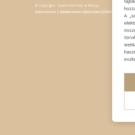
fájl
© Copyright - Szabó Imre Hair & Beauty
hozz
Impresszum
|
Adatkezelési tájékoztató
|
Elállás
A „s
elek
össz
törvé
webl
hasz
eszkö