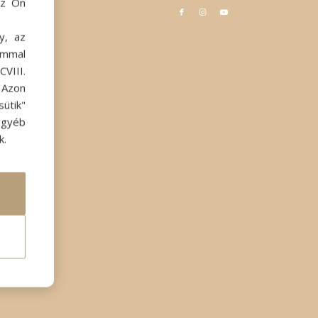
az Ön
y, az
ommal
VIII.
. Azon
ütik"
egyéb
k.