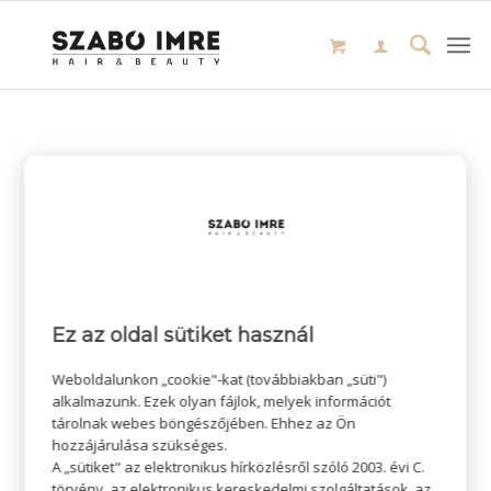
Ez az oldal sütiket használ
Weboldalunkon „cookie"-kat (továbbiakban „süti")
alkalmazunk. Ezek olyan fájlok, melyek információt
tárolnak webes böngészőjében. Ehhez az Ön
hozzájárulása szükséges.
A „sütiket" az elektronikus hírközlésről szóló 2003. évi C.
törvény, az elektronikus kereskedelmi szolgáltatások, az