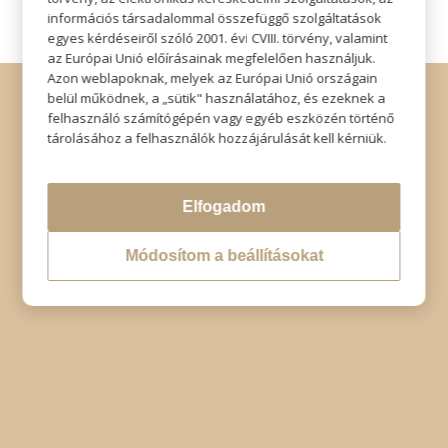
információs társadalommal összefüggő szolgáltatások
egyes kérdéseiről szóló 2001. évi CVIII. törvény, valamint
az Európai Unió előírásainak megfelelően használjuk.
Azon weblapoknak, melyek az Európai Unió országain
© Copyright - Szabó Imre Hair & Beauty
belül működnek, a „sütik" használatához, és ezeknek a
Impresszum
|
Adatkezelési tájékoztató
|
Elállás
felhasználó számítógépén vagy egyéb eszközén történő
tárolásához a felhasználók hozzájárulását kell kérniük.
Elfogadom
Módosítom a beállításokat