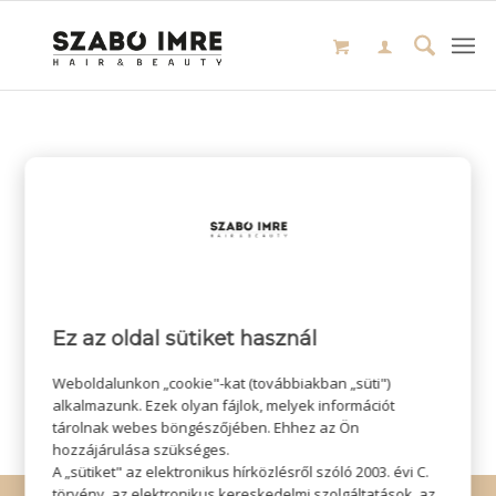
Ez az oldal sütiket használ
Weboldalunkon „cookie"-kat (továbbiakban „süti")
alkalmazunk. Ezek olyan fájlok, melyek információt
tárolnak webes böngészőjében. Ehhez az Ön
hozzájárulása szükséges.
A „sütiket" az elektronikus hírközlésről szóló 2003. évi C.
törvény, az elektronikus kereskedelmi szolgáltatások, az