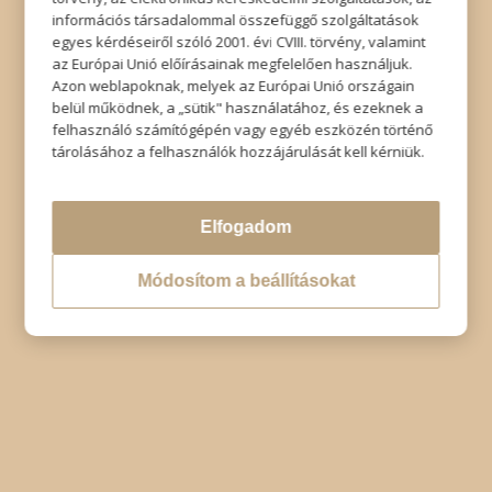
© Copyright - Szabó Imre Hair & Beauty
információs társadalommal összefüggő szolgáltatások
Impresszum
|
Adatkezelési tájékoztató
|
Elállás
egyes kérdéseiről szóló 2001. évi CVIII. törvény, valamint
az Európai Unió előírásainak megfelelően használjuk.
Azon weblapoknak, melyek az Európai Unió országain
belül működnek, a „sütik" használatához, és ezeknek a
felhasználó számítógépén vagy egyéb eszközén történő
tárolásához a felhasználók hozzájárulását kell kérniük.
Elfogadom
Módosítom a beállításokat