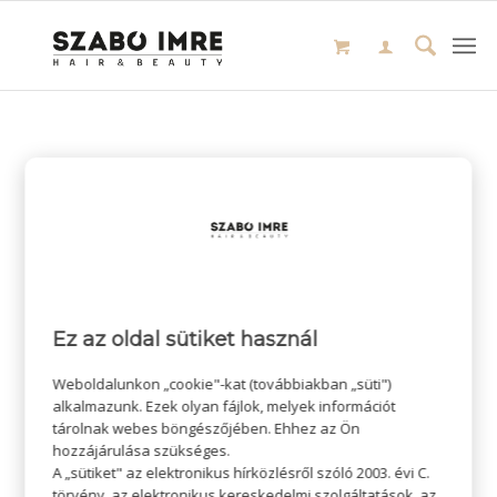
Ez az oldal sütiket használ
Weboldalunkon „cookie"-kat (továbbiakban „süti")
alkalmazunk. Ezek olyan fájlok, melyek információt
tárolnak webes böngészőjében. Ehhez az Ön
hozzájárulása szükséges.
A „sütiket" az elektronikus hírközlésről szóló 2003. évi C.
törvény, az elektronikus kereskedelmi szolgáltatások, az