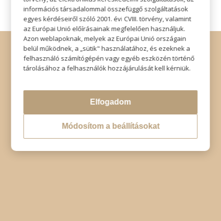
információs társadalommal összefüggő szolgáltatások
egyes kérdéseiről szóló 2001. évi CVIII. törvény, valamint
az Európai Unió előírásainak megfelelően használjuk.
Azon weblapoknak, melyek az Európai Unió országain
© Copyright - Szabó Imre Hair & Beauty
belül működnek, a „sütik" használatához, és ezeknek a
Impresszum
|
Adatkezelési tájékoztató
|
Elállás
felhasználó számítógépén vagy egyéb eszközén történő
tárolásához a felhasználók hozzájárulását kell kérniük.
Elfogadom
Módosítom a beállításokat