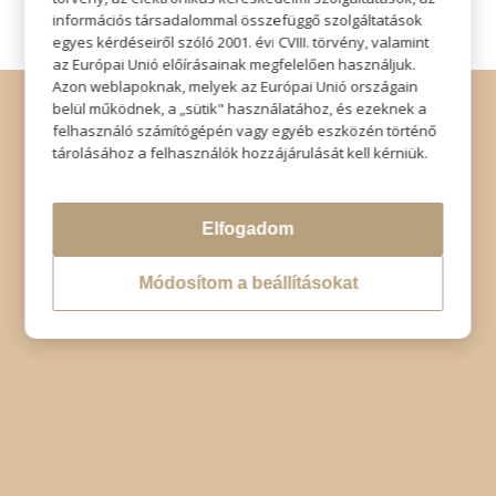
információs társadalommal összefüggő szolgáltatások
egyes kérdéseiről szóló 2001. évi CVIII. törvény, valamint
az Európai Unió előírásainak megfelelően használjuk.
Azon weblapoknak, melyek az Európai Unió országain
© Copyright - Szabó Imre Hair & Beauty
belül működnek, a „sütik" használatához, és ezeknek a
Impresszum
|
Adatkezelési tájékoztató
|
Elállás
felhasználó számítógépén vagy egyéb eszközén történő
tárolásához a felhasználók hozzájárulását kell kérniük.
Elfogadom
Módosítom a beállításokat