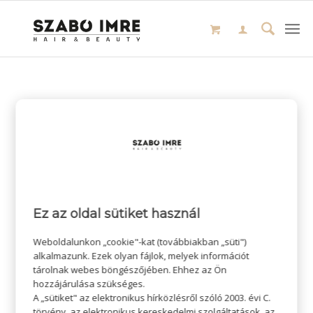
Ez az oldal sütiket használ
Weboldalunkon „cookie"-kat (továbbiakban „süti")
alkalmazunk. Ezek olyan fájlok, melyek információt
tárolnak webes böngészőjében. Ehhez az Ön
hozzájárulása szükséges.
A „sütiket" az elektronikus hírközlésről szóló 2003. évi C.
törvény, az elektronikus kereskedelmi szolgáltatások, az