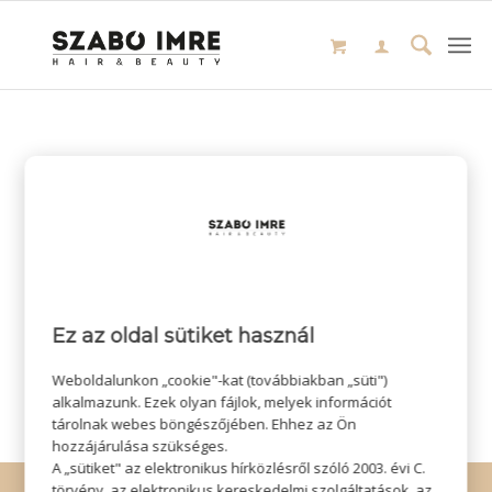
Ez az oldal sütiket használ
Weboldalunkon „cookie"-kat (továbbiakban „süti")
alkalmazunk. Ezek olyan fájlok, melyek információt
tárolnak webes böngészőjében. Ehhez az Ön
hozzájárulása szükséges.
A „sütiket" az elektronikus hírközlésről szóló 2003. évi C.
törvény, az elektronikus kereskedelmi szolgáltatások, az
© Copyright - Szabó Imre Hair & Beauty