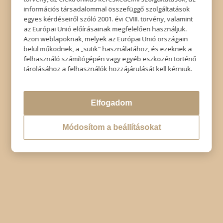
információs társadalommal összefüggő szolgáltatások
Impresszum
|
Adatkezelési tájékoztató
|
Elállás
egyes kérdéseiről szóló 2001. évi CVIII. törvény, valamint
az Európai Unió előírásainak megfelelően használjuk.
Azon weblapoknak, melyek az Európai Unió országain
belül működnek, a „sütik" használatához, és ezeknek a
felhasználó számítógépén vagy egyéb eszközén történő
tárolásához a felhasználók hozzájárulását kell kérniük.
Elfogadom
Módosítom a beállításokat