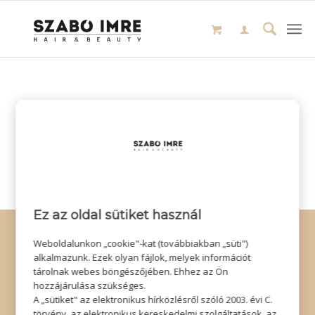
Ez az oldal sütiket használ
© Copyright - Szabó Imre Hair & Beauty
Weboldalunkon „cookie"-kat (továbbiakban „süti")
Impresszum
|
Adatkezelési tájékoztató
|
Elállás
alkalmazunk. Ezek olyan fájlok, melyek információt
tárolnak webes böngészőjében. Ehhez az Ön
hozzájárulása szükséges.
A „sütiket" az elektronikus hírközlésről szóló 2003. évi C.
törvény, az elektronikus kereskedelmi szolgáltatások, az