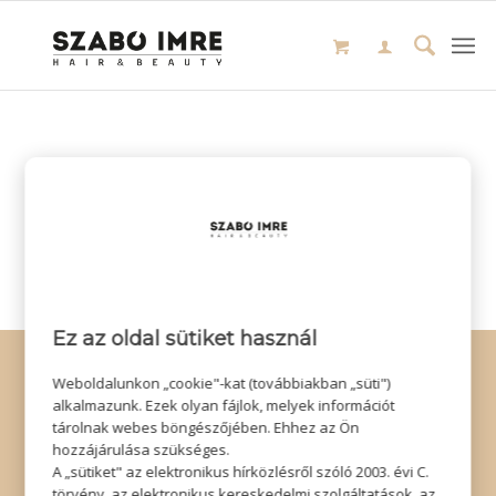
Ez az oldal sütiket használ
© Copyright - Szabó Imre Hair & Beauty
Weboldalunkon „cookie"-kat (továbbiakban „süti")
Impresszum
|
Adatkezelési tájékoztató
|
Elállás
alkalmazunk. Ezek olyan fájlok, melyek információt
tárolnak webes böngészőjében. Ehhez az Ön
hozzájárulása szükséges.
A „sütiket" az elektronikus hírközlésről szóló 2003. évi C.
törvény, az elektronikus kereskedelmi szolgáltatások, az