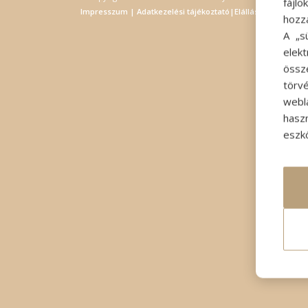
fájl
Impresszum
|
Adatkezelési tájékoztató
|
Elállás
hozz
A „s
elek
össz
törvé
webl
hasz
eszkö