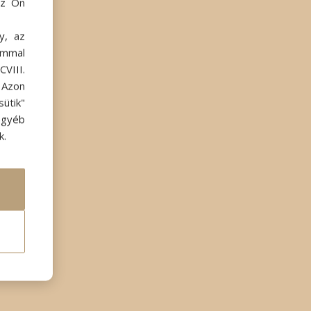
az Ön
y, az
ommal
VIII.
. Azon
ütik"
egyéb
k.