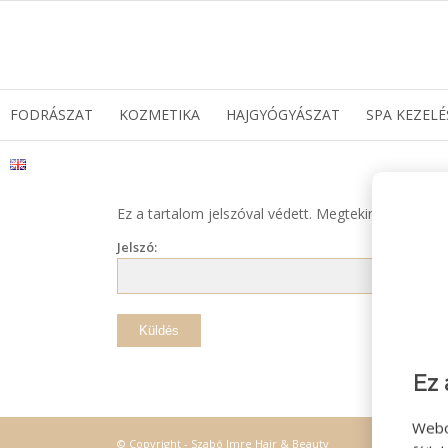
FODRÁSZAT
KOZMETIKA
HAJGYÓGYÁSZAT
SPA KEZELÉ
Ez a tartalom jelszóval védett. Megtekintéséhez meg
Jelszó:
Ez 
Webo
© Copyright - Szabó Imre Hair & Beauty