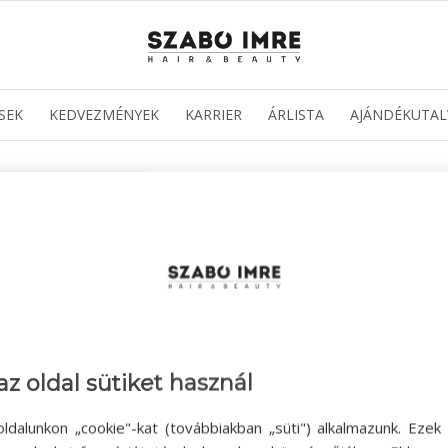
SEK
KEDVEZMÉNYEK
KARRIER
ÁRLISTA
AJÁNDÉKUTAL
 kell adni a jelszót:
az oldal sütiket használ
ldalunkon „cookie"-kat (továbbiakban „süti") alkalmazunk. Ezek 