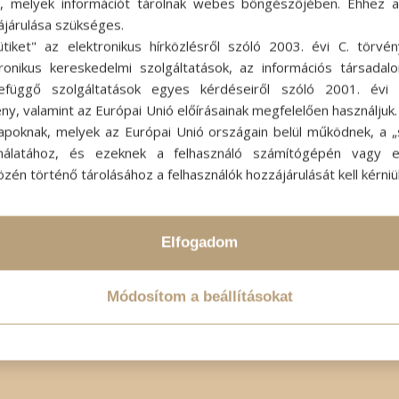
ok, melyek információt tárolnak webes böngészőjében. Ehhez 
ájárulása szükséges.
ütiket" az elektronikus hírközlésről szóló 2003. évi C. törvén
tronikus kereskedelmi szolgáltatások, az információs társadal
efüggő szolgáltatások egyes kérdéseiről szóló 2001. évi C
ny, valamint az Európai Unió előírásainak megfelelően használjuk
apoknak, melyek az Európai Unió országain belül működnek, a „s
nálatához, és ezeknek a felhasználó számítógépén vagy 
zén történő tárolásához a felhasználók hozzájárulását kell kérniü
Elfogadom
Módosítom a beállításokat