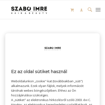
Ez az oldal sütiket használ
Weboldalunkon „cookie"-kat (továbbiakban „süti")
alkalmazunk. Ezek olyan fájlok, melyek információt
tárolnak webes böngészőjében. Ehhez az Ön
hozzájárulása szükséges.
A „sütiket" az elektronikus hírközlésről szóló 2003. évi C.
törvény, az elektronikus kereskedelmi szolgáltatások, az