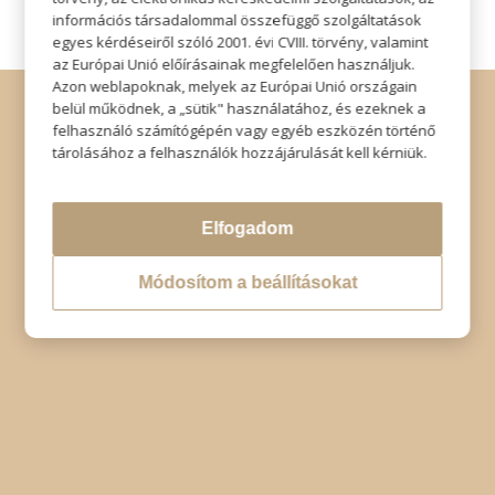
információs társadalommal összefüggő szolgáltatások
egyes kérdéseiről szóló 2001. évi CVIII. törvény, valamint
az Európai Unió előírásainak megfelelően használjuk.
Azon weblapoknak, melyek az Európai Unió országain
© Copyright - Szabó Imre Hair & Beauty
belül működnek, a „sütik" használatához, és ezeknek a
Impresszum
|
Adatkezelési tájékoztató
|
Elállás
felhasználó számítógépén vagy egyéb eszközén történő
tárolásához a felhasználók hozzájárulását kell kérniük.
Elfogadom
Módosítom a beállításokat