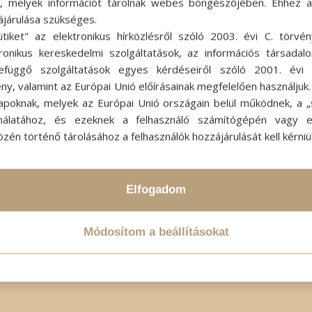
ok, melyek információt tárolnak webes böngészőjében. Ehhez 
ájárulása szükséges.
ütiket" az elektronikus hírközlésről szóló 2003. évi C. törvén
tronikus kereskedelmi szolgáltatások, az információs társadal
efüggő szolgáltatások egyes kérdéseiről szóló 2001. évi C
ny, valamint az Európai Unió előírásainak megfelelően használjuk
apoknak, melyek az Európai Unió országain belül működnek, a „s
nálatához, és ezeknek a felhasználó számítógépén vagy 
zén történő tárolásához a felhasználók hozzájárulását kell kérniü
Elfogadom
Módosítom a beállításokat