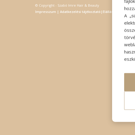
fájl
© Copyright - Szabó Imre Hair & Beauty
hozz
Impresszum
|
Adatkezelési tájékoztató
|
Elállás
A „s
elek
össz
törvé
webl
hasz
eszkö