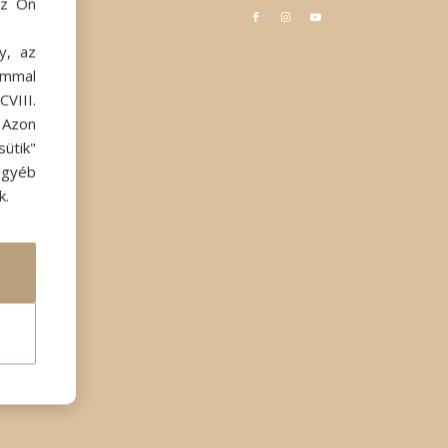
az Ön
y, az
ommal
VIII.
. Azon
ütik"
egyéb
k.