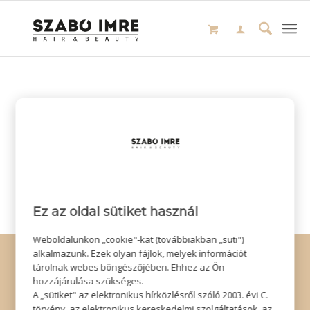
Ez az oldal sütiket használ
Weboldalunkon „cookie"-kat (továbbiakban „süti")
© Copyright - Szabó Imre Hair & Beauty
alkalmazunk. Ezek olyan fájlok, melyek információt
tárolnak webes böngészőjében. Ehhez az Ön
Impresszum
|
Adatkezelési tájékoztató
|
Elállás
hozzájárulása szükséges.
A „sütiket" az elektronikus hírközlésről szóló 2003. évi C.
törvény, az elektronikus kereskedelmi szolgáltatások, az