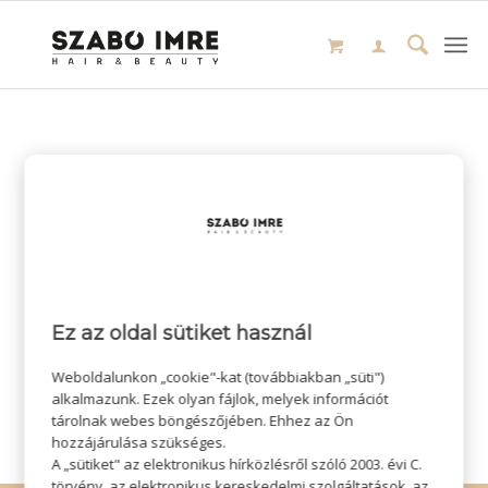
Ez az oldal sütiket használ
Weboldalunkon „cookie"-kat (továbbiakban „süti")
alkalmazunk. Ezek olyan fájlok, melyek információt
tárolnak webes böngészőjében. Ehhez az Ön
hozzájárulása szükséges.
A „sütiket" az elektronikus hírközlésről szóló 2003. évi C.
törvény, az elektronikus kereskedelmi szolgáltatások, az