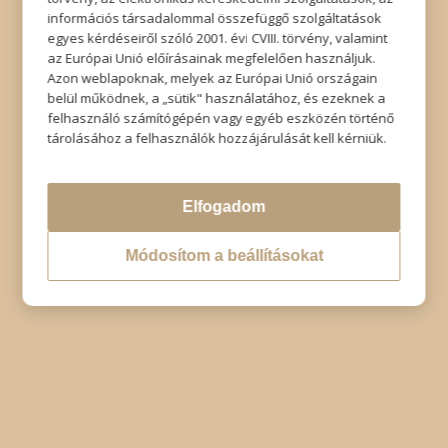
információs társadalommal összefüggő szolgáltatások
© Copyright - Szabó Imre Hair & Beauty
egyes kérdéseiről szóló 2001. évi CVIII. törvény, valamint
Impresszum
|
Adatkezelési tájékoztató
|
Elállás
az Európai Unió előírásainak megfelelően használjuk.
Azon weblapoknak, melyek az Európai Unió országain
belül működnek, a „sütik" használatához, és ezeknek a
felhasználó számítógépén vagy egyéb eszközén történő
tárolásához a felhasználók hozzájárulását kell kérniük.
Elfogadom
Módosítom a beállításokat