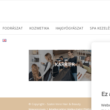
FODRÁSZAT
KOZMETIKA
HAJGYÓGYÁSZAT
SPA KEZELÉ
Ez 
© Copyright - Szabó Imre Hair & Beauty
Webo
Impresszum
|
Adatkezelési tájékoztató
|
Elállás