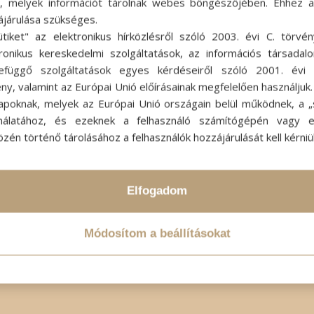
ok, melyek információt tárolnak webes böngészőjében. Ehhez 
ájárulása szükséges.
ütiket" az elektronikus hírközlésről szóló 2003. évi C. törvén
tronikus kereskedelmi szolgáltatások, az információs társadal
efüggő szolgáltatások egyes kérdéseiről szóló 2001. évi C
ny, valamint az Európai Unió előírásainak megfelelően használjuk
apoknak, melyek az Európai Unió országain belül működnek, a „s
nálatához, és ezeknek a felhasználó számítógépén vagy 
zén történő tárolásához a felhasználók hozzájárulását kell kérniü
Elfogadom
Módosítom a beállításokat