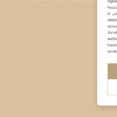
fájl
hozz
A „s
elek
össz
törvé
webl
hasz
eszkö