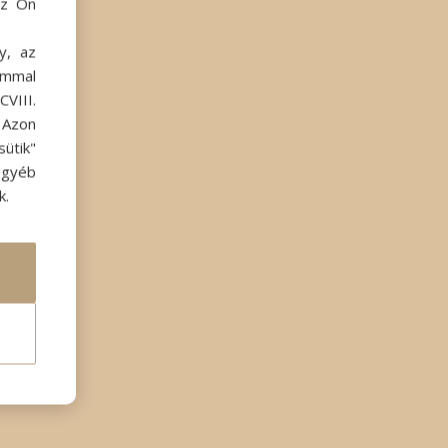
az Ön
y, az
ommal
VIII.
. Azon
ütik"
egyéb
k.