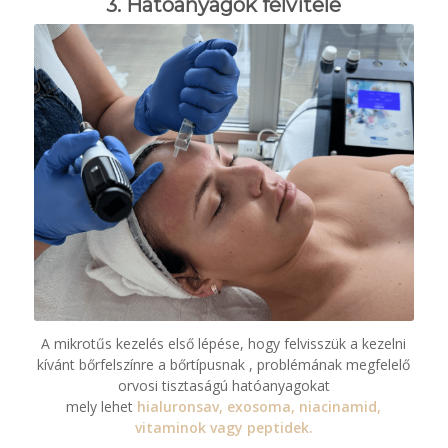
3. Hatóanyagok felvitele
A mikrotűs kezelés első lépése, hogy felvisszük a kezelni
kívánt bőrfelszínre a bőrtípusnak , problémának megfelelő
orvosi tisztaságú hatóanyagokat
mely lehet
hialuronsav, exosoma, niacinamid,
vitaminok vagy peptidek.