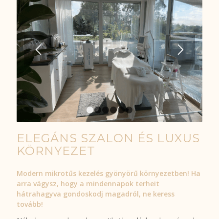
1
2
3
4
5
6
ELEGÁNS SZALON ÉS LUXUS
KÖRNYEZET
Modern mikrotűs kezelés gyönyörű környezetben! Ha
arra vágysz, hogy a mindennapok terheit
hátrahagyva gondoskodj magadról, ne keress
tovább!