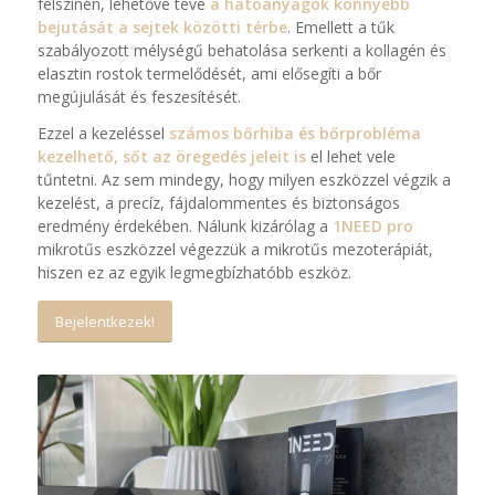
felszínén, lehetővé téve
a hatóanyagok könnyebb
bejutását a sejtek közötti térbe
. Emellett a tűk
szabályozott mélységű behatolása serkenti a kollagén és
elasztin rostok termelődését, ami elősegíti a bőr
megújulását és feszesítését.
Ezzel a kezeléssel
számos bőrhiba és bőrprobléma
kezelhető, sőt az öregedés jeleit is
el lehet vele
tűntetni. Az sem mindegy, hogy milyen eszközzel végzik a
kezelést, a precíz, fájdalommentes és biztonságos
eredmény érdekében. Nálunk kizárólag a
1NEED pro
mikrotűs eszközzel végezzük a mikrotűs mezoterápiát,
hiszen ez az egyik legmegbízhatóbb eszköz.
Bejelentkezek!