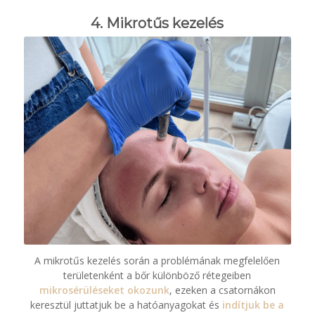
4. Mikrotűs kezelés
A mikrotűs kezelés során a problémának megfelelően
területenként a bőr különböző rétegeiben
mikrosérüléseket okozunk
, ezeken a csatornákon
keresztül juttatjuk be a hatóanyagokat és
indítjuk be a