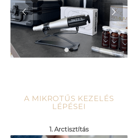
1
2
A MIKROTŰS KEZELÉS
LÉPÉSEI
1. Arctisztítás