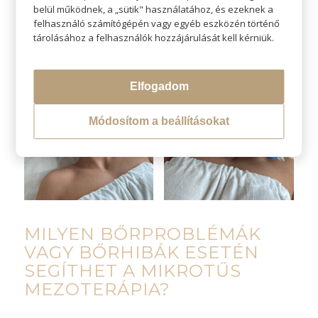
belül működnek, a „sütik" használatához, és ezeknek a
felhasználó számítógépén vagy egyéb eszközén történő
tárolásához a felhasználók hozzájárulását kell kérniük.
Elfogadom
Módosítom a beállításokat
MILYEN BŐRPROBLÉMÁK
VAGY BŐRHIBÁK ESETÉN
SEGÍTHET A MIKROTŰS
MEZOTERÁPIA?