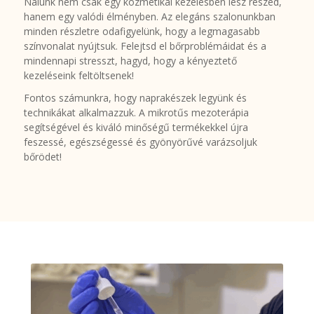
Nálunk nem csak egy kozmetikai kezelésben lesz részed,
hanem egy valódi élményben. Az elegáns szalonunkban
minden részletre odafigyelünk, hogy a legmagasabb
színvonalat nyújtsuk. Felejtsd el bőrproblémáidat és a
mindennapi stresszt, hagyd, hogy a kényeztető
kezeléseink feltöltsenek!
Fontos számunkra, hogy naprakészek legyünk és
technikákat alkalmazzuk. A mikrotűs mezoterápia
segítségével és kiváló minőségű termékekkel újra
feszessé, egészségessé és gyönyörűvé varázsoljuk
bőrödet!