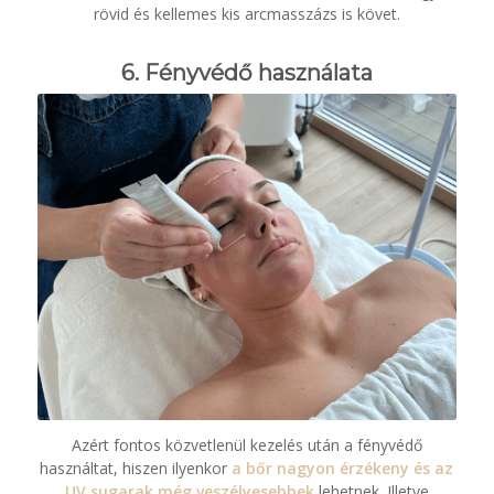
rövid és kellemes kis arcmasszázs is követ.
6. Fényvédő használata
Azért fontos közvetlenül kezelés után a fényvédő
használtat, hiszen ilyenkor
a bőr nagyon érzékeny és az
UV sugarak még veszélyesebbek
lehetnek. Illetve