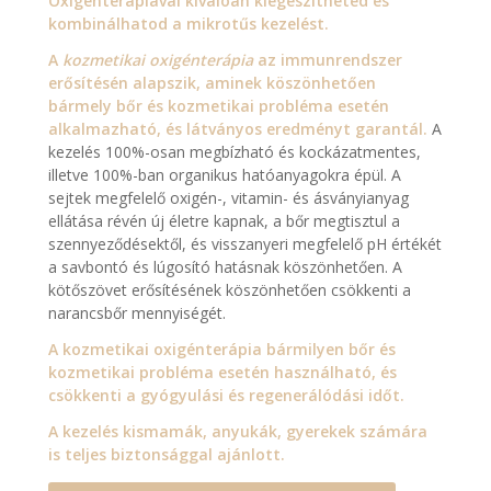
Oxigénterápiával kiválóan kiegészítheted és
kombinálhatod a mikrotűs
kezelést.
A
kozmetikai oxigénterápia
az immunrendszer
erősítésén alapszik, aminek köszönhetően
bármely bőr és kozmetikai probléma esetén
alkalmazható, és látványos eredményt garantál.
A
kezelés 100%-osan megbízható és kockázatmentes,
illetve 100%-ban organikus hatóanyagokra épül. A
sejtek megfelelő oxigén-, vitamin- és ásványianyag
ellátása révén új életre kapnak, a bőr megtisztul a
szennyeződésektől, és visszanyeri megfelelő pH értékét
a savbontó és lúgosító hatásnak köszönhetően. A
kötőszövet erősítésének köszönhetően csökkenti a
narancsbőr mennyiségét.
A kozmetikai oxigénterápia bármilyen bőr és
kozmetikai probléma esetén használható, és
csökkenti a gyógyulási és regenerálódási időt.
A kezelés kismamák, anyukák, gyerekek számára
is teljes biztonsággal ajánlott.