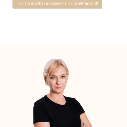
Tudj meg többet a kozmetikai oxigénterápiáról!