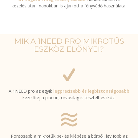
kezelés utáni napokban is ajánlott a fényvédő használata.
MIK A 1NEED PRO MIKROTŰS
ESZKÖZ ELŐNYEI?
A 1NEED pro az egyik
legprecízebb és legbiztonságosabb
kezelőfej a piacon, orvosilag is tesztelt eszköz.
Pontosabb a mikrotűk be- és kilépése a bőrből, így jobb az