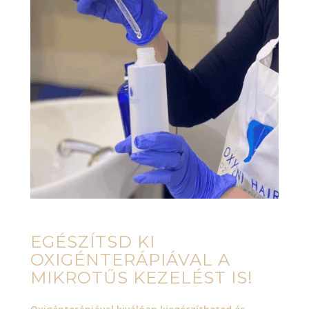
EGÉSZÍTSD KI
OXIGÉNTERÁPIÁVAL A
MIKROTŰS KEZELÉST IS!