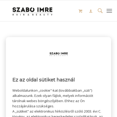
Ez az oldal sütiket használ
Weboldalunkon „cookie"-kat (továbbiakban „süti")
alkalmazunk. Ezek olyan fájlok, melyek információt
tárolnak webes böngészőjében. Ehhez az Ön
hozzájárulása szükséges.
A „sütiket" az elektronikus hírközlésről szóló 2003. évi C.
törvény, az elektronikus kereskedelmi szolgáltatások, az