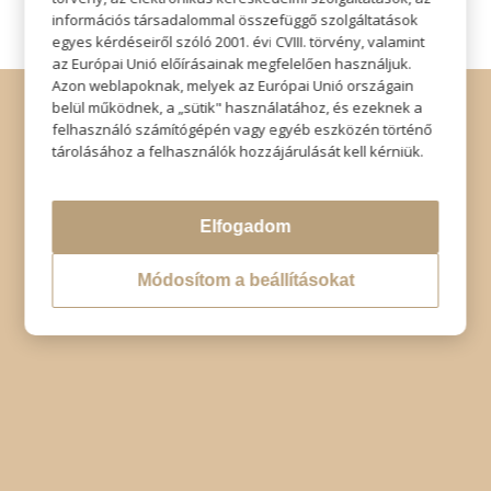
információs társadalommal összefüggő szolgáltatások
egyes kérdéseiről szóló 2001. évi CVIII. törvény, valamint
az Európai Unió előírásainak megfelelően használjuk.
Azon weblapoknak, melyek az Európai Unió országain
© Copyright - Szabó Imre Hair & Beauty
belül működnek, a „sütik" használatához, és ezeknek a
Impresszum
|
Adatkezelési tájékoztató
|
Elállás
felhasználó számítógépén vagy egyéb eszközén történő
tárolásához a felhasználók hozzájárulását kell kérniük.
Elfogadom
Módosítom a beállításokat