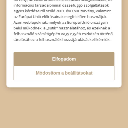
információs társadalommal összefüggő szolgáltatások
© Copyright - Szabó Imre Hair & Beauty
egyes kérdéseiről szóló 2001. évi CVIII. törvény, valamint
Impresszum
|
Adatkezelési tájékoztató
|
Elállás
az Európai Unió előírásainak megfelelően használjuk.
Azon weblapoknak, melyek az Európai Unió országain
belül működnek, a „sütik" használatához, és ezeknek a
felhasználó számítógépén vagy egyéb eszközén történő
tárolásához a felhasználók hozzájárulását kell kérniük.
Elfogadom
Módosítom a beállításokat