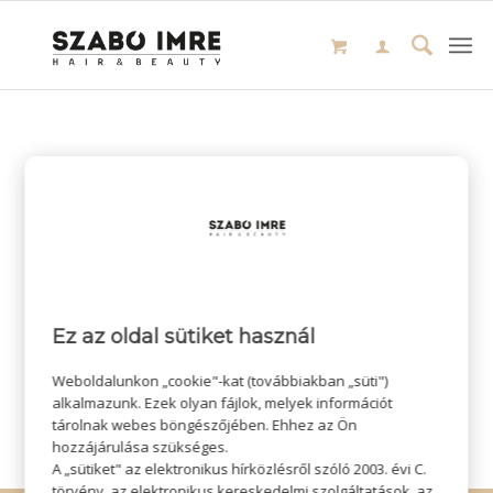
Ez az oldal sütiket használ
Weboldalunkon „cookie"-kat (továbbiakban „süti")
alkalmazunk. Ezek olyan fájlok, melyek információt
tárolnak webes böngészőjében. Ehhez az Ön
hozzájárulása szükséges.
A „sütiket" az elektronikus hírközlésről szóló 2003. évi C.
törvény, az elektronikus kereskedelmi szolgáltatások, az