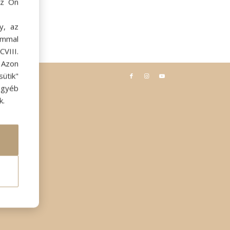
az Ön
y, az
ommal
VIII.
. Azon
ütik"
egyéb
k.