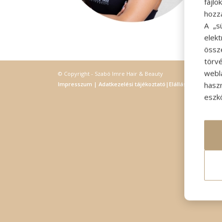
fájl
hozz
A „s
elek
össz
törvé
webl
© Copyright - Szabó Imre Hair & Beauty
hasz
Impresszum
|
Adatkezelési tájékoztató
|
Elállás
eszkö