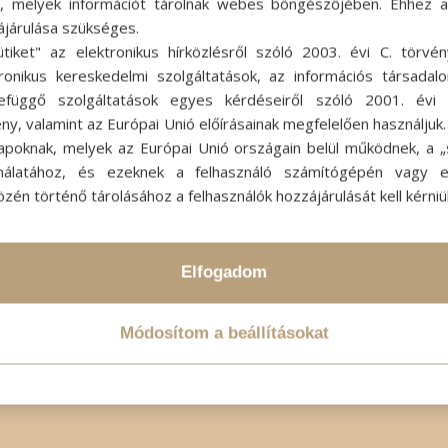
ok, melyek információt tárolnak webes böngészőjében. Ehhez 
ájárulása szükséges.
ütiket" az elektronikus hírközlésről szóló 2003. évi C. törvén
tronikus kereskedelmi szolgáltatások, az információs társadal
efüggő szolgáltatások egyes kérdéseiről szóló 2001. évi C
ny, valamint az Európai Unió előírásainak megfelelően használjuk
apoknak, melyek az Európai Unió országain belül működnek, a „s
nálatához, és ezeknek a felhasználó számítógépén vagy 
zén történő tárolásához a felhasználók hozzájárulását kell kérniü
Elfogadom
Módosítom a beállításokat