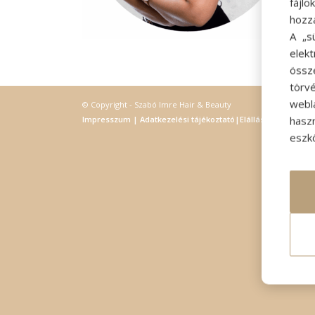
fájl
hozz
A „s
elek
össz
törvé
webl
© Copyright - Szabó Imre Hair & Beauty
hasz
Impresszum
|
Adatkezelési tájékoztató
|
Elállás
eszkö