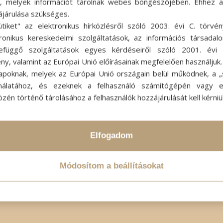
ok, melyek információt tárolnak webes böngészőjében. Ehhez 
ájárulása szükséges.
ütiket" az elektronikus hírközlésről szóló 2003. évi C. törvén
tronikus kereskedelmi szolgáltatások, az információs társadal
efüggő szolgáltatások egyes kérdéseiről szóló 2001. évi C
ny, valamint az Európai Unió előírásainak megfelelően használjuk
apoknak, melyek az Európai Unió országain belül működnek, a „s
nálatához, és ezeknek a felhasználó számítógépén vagy 
zén történő tárolásához a felhasználók hozzájárulását kell kérniü
Elfogadom
Módosítom a beállításokat