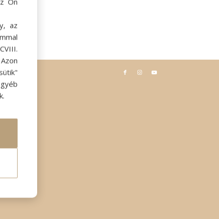
az Ön
y, az
ommal
VIII.
. Azon
ütik"
egyéb
k.