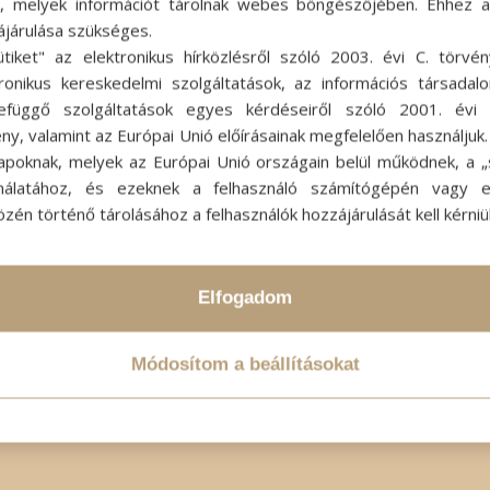
ok, melyek információt tárolnak webes böngészőjében. Ehhez 
ájárulása szükséges.
ütiket" az elektronikus hírközlésről szóló 2003. évi C. törvén
tronikus kereskedelmi szolgáltatások, az információs társadal
efüggő szolgáltatások egyes kérdéseiről szóló 2001. évi C
ny, valamint az Európai Unió előírásainak megfelelően használjuk
apoknak, melyek az Európai Unió országain belül működnek, a „s
nálatához, és ezeknek a felhasználó számítógépén vagy 
zén történő tárolásához a felhasználók hozzájárulását kell kérniü
Elfogadom
Módosítom a beállításokat