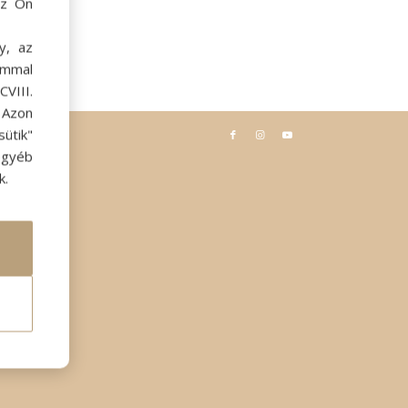
az Ön
y, az
ommal
VIII.
. Azon
ütik"
egyéb
k.