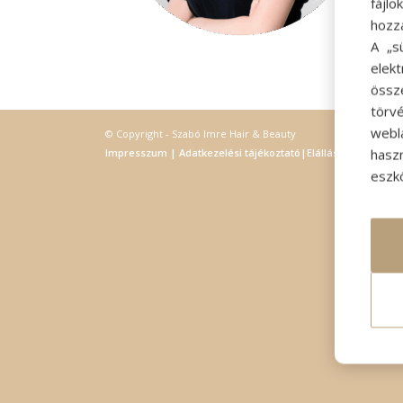
fájl
hozz
A „s
elek
össz
törvé
webl
© Copyright - Szabó Imre Hair & Beauty
hasz
Impresszum
|
Adatkezelési tájékoztató
|
Elállás
eszkö