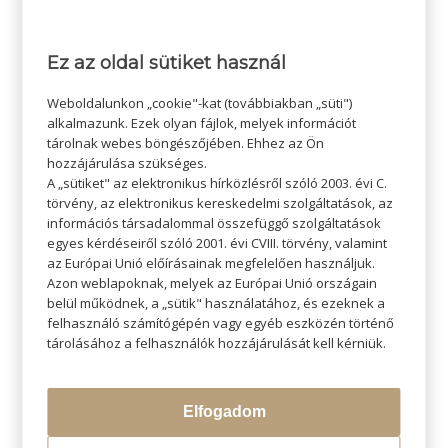
Ez az oldal sütiket használ
/
2024-09-18
SZERZŐ:
ADMIN SZI
Weboldalunkon „cookie"-kat (továbbiakban „süti")
alkalmazunk. Ezek olyan fájlok, melyek információt
tárolnak webes böngészőjében. Ehhez az Ön
hozzájárulása szükséges.
A „sütiket" az elektronikus hírközlésről szóló 2003. évi C.
törvény, az elektronikus kereskedelmi szolgáltatások, az
információs társadalommal összefüggő szolgáltatások
egyes kérdéseiről szóló 2001. évi CVIII. törvény, valamint
az Európai Unió előírásainak megfelelően használjuk.
Azon weblapoknak, melyek az Európai Unió országain
belül működnek, a „sütik" használatához, és ezeknek a
KERESÉS
felhasználó számítógépén vagy egyéb eszközén történő
tárolásához a felhasználók hozzájárulását kell kérniük.
Elfogadom
LEGÚJABB BLOGOK