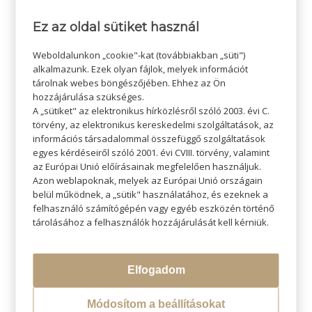
Ez az oldal sütiket használ
/
2025-07-06
SZERZŐ:
ADMIN SZI
Weboldalunkon „cookie"-kat (továbbiakban „süti")
alkalmazunk. Ezek olyan fájlok, melyek információt
tárolnak webes böngészőjében. Ehhez az Ön
hozzájárulása szükséges.
A „sütiket" az elektronikus hírközlésről szóló 2003. évi C.
törvény, az elektronikus kereskedelmi szolgáltatások, az
információs társadalommal összefüggő szolgáltatások
egyes kérdéseiről szóló 2001. évi CVIII. törvény, valamint
az Európai Unió előírásainak megfelelően használjuk.
Azon weblapoknak, melyek az Európai Unió országain
KERESÉS
belül működnek, a „sütik" használatához, és ezeknek a
felhasználó számítógépén vagy egyéb eszközén történő
tárolásához a felhasználók hozzájárulását kell kérniük.
Elfogadom
LEGÚJABB BLOGOK
Átváltoztatjuk Program
Módosítom a beállításokat