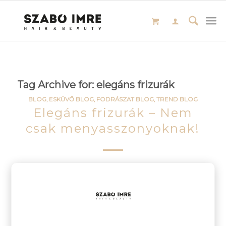
Tag Archive for:
elegáns frizurák
BLOG
,
ESKÜVŐ BLOG
,
FODRÁSZAT BLOG
,
TREND BLOG
Elegáns frizurák – Nem
csak menyasszonyoknak!
Különleges eseményre készülsz? Válogass a legszebb
elegáns frizurák között!
Olvass tovább