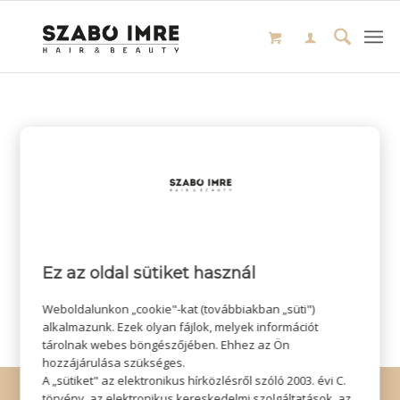
Ez az oldal sütiket használ
Weboldalunkon „cookie"-kat (továbbiakban „süti")
alkalmazunk. Ezek olyan fájlok, melyek információt
tárolnak webes böngészőjében. Ehhez az Ön
hozzájárulása szükséges.
A „sütiket" az elektronikus hírközlésről szóló 2003. évi C.
© Copyright - Szabó Imre Hair & Beauty
törvény, az elektronikus kereskedelmi szolgáltatások, az