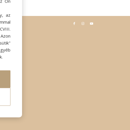
az Ön
y, az
ommal
VIII.
. Azon
ütik"
egyéb
k.