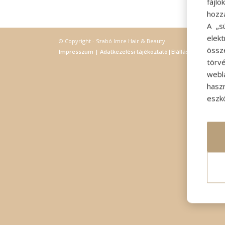
fájl
hozz
A „s
elek
© Copyright - Szabó Imre Hair & Beauty
össz
Impresszum
|
Adatkezelési tájékoztató
|
Elállás
törvé
webl
hasz
eszkö