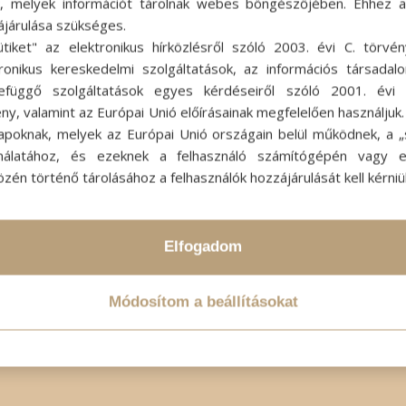
ok, melyek információt tárolnak webes böngészőjében. Ehhez 
ájárulása szükséges.
ütiket" az elektronikus hírközlésről szóló 2003. évi C. törvén
tronikus kereskedelmi szolgáltatások, az információs társadal
efüggő szolgáltatások egyes kérdéseiről szóló 2001. évi C
ny, valamint az Európai Unió előírásainak megfelelően használjuk
apoknak, melyek az Európai Unió országain belül működnek, a „s
nálatához, és ezeknek a felhasználó számítógépén vagy 
zén történő tárolásához a felhasználók hozzájárulását kell kérniü
Elfogadom
Módosítom a beállításokat