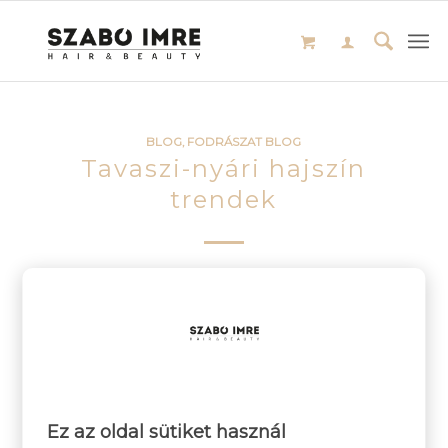
BLOG
,
FODRÁSZAT BLOG
Tavaszi-nyári hajszín
trendek
Olvass tovább
/
2024-04-09
SZERZŐ:
ADMIN SZI
Ez az oldal sütiket használ