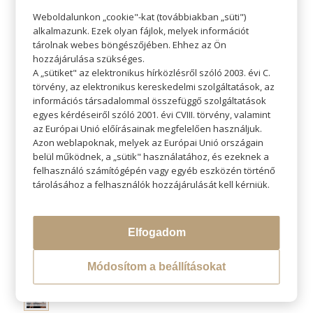
Weboldalunkon „cookie"-kat (továbbiakban „süti")
alkalmazunk. Ezek olyan fájlok, melyek információt
tárolnak webes böngészőjében. Ehhez az Ön
hozzájárulása szükséges.
A „sütiket" az elektronikus hírközlésről szóló 2003. évi C.
törvény, az elektronikus kereskedelmi szolgáltatások, az
információs társadalommal összefüggő szolgáltatások
KERESÉS
egyes kérdéseiről szóló 2001. évi CVIII. törvény, valamint
az Európai Unió előírásainak megfelelően használjuk.
Azon weblapoknak, melyek az Európai Unió országain
belül működnek, a „sütik" használatához, és ezeknek a
felhasználó számítógépén vagy egyéb eszközén történő
tárolásához a felhasználók hozzájárulását kell kérniük.
LEGÚJABB BLOGOK
Miért fontos a személyes konzultáció hajfestés előtt?
Elfogadom
Naturális hajfestés – Kíméletes megoldás az egészséges és
Módosítom a beállításokat
ragyogó hajért
Átváltoztatjuk Program