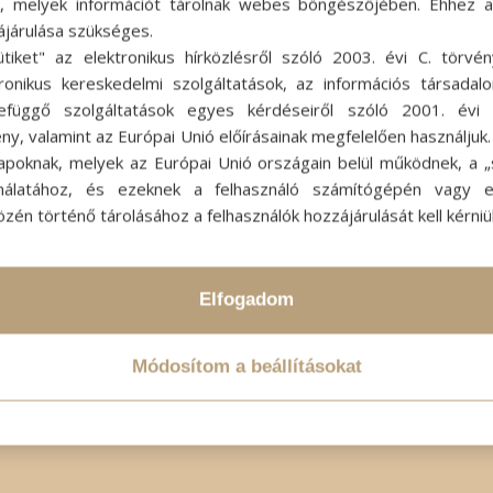
ok, melyek információt tárolnak webes böngészőjében. Ehhez 
ájárulása szükséges.
ütiket" az elektronikus hírközlésről szóló 2003. évi C. törvén
tronikus kereskedelmi szolgáltatások, az információs társadal
2020-10-30
SZERZŐ:
ADMIN SZI
efüggő szolgáltatások egyes kérdéseiről szóló 2001. évi C
ny, valamint az Európai Unió előírásainak megfelelően használjuk
apoknak, melyek az Európai Unió országain belül működnek, a „s
nálatához, és ezeknek a felhasználó számítógépén vagy 
zén történő tárolásához a felhasználók hozzájárulását kell kérniü
Elfogadom
Módosítom a beállításokat