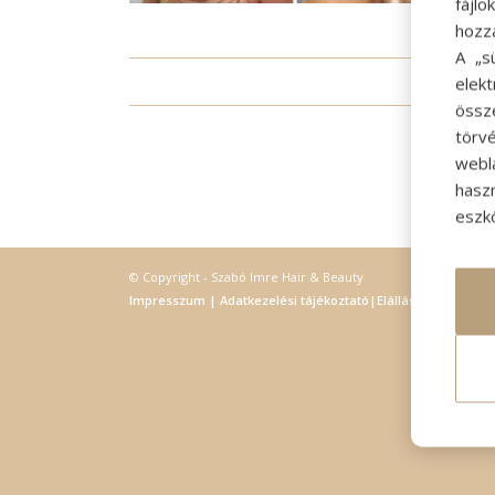
fájl
hozz
A „s
elek
/
össz
törvé
webl
hasz
eszkö
© Copyright - Szabó Imre Hair & Beauty
Impresszum
|
Adatkezelési tájékoztató
|
Elállás