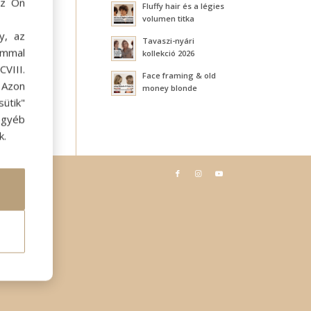
az Ön
Fluffy hair és a légies
volumen titka
y, az
Tavaszi-nyári
ommal
kollekció 2026
VIII.
Face framing & old
. Azon
money blonde
ütik"
egyéb
k.