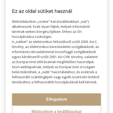
Ez az oldal sütiket használ
/
2020-10-30
SZERZŐ:
ADMIN SZI
Weboldalunkon „cookie"-kat (továbbiakban „süti")
alkalmazunk. Ezek olyan fájlok, melyek információt
tárolnak webes böngészőjében. Ehhez az Ön
hozzájárulása szükséges.
A „sütiket" az elektronikus hírközlésről szóló 2003. évi C.
törvény, az elektronikus kereskedelmi szolgáltatások, az
információs társadalommal összefüggő szolgáltatások
egyes kérdéseiről szóló 2001. évi CVIII. törvény, valamint
az Európai Unió előírásainak megfelelően használjuk.
Azon weblapoknak, melyek az Európai Unió országain
KERESÉS
belül működnek, a „sütik" használatához, és ezeknek a
felhasználó számítógépén vagy egyéb eszközén történő
tárolásához a felhasználók hozzájárulását kell kérniük.
Elfogadom
LEGÚJABB BLOGOK
Átváltoztatjuk Program
Módosítom a beállításokat