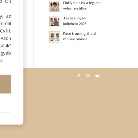
az Ön
Fluffy hair és a légies
volumen titka
y, az
Tavaszi-nyári
ommal
kollekció 2026
VIII.
Face framing & old
. Azon
money blonde
ütik"
egyéb
k.