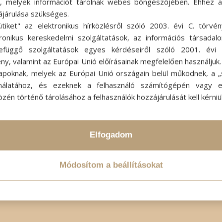
ok, melyek információt tárolnak webes böngészőjében. Ehhez 
ájárulása szükséges.
2023-01-20
SZERZŐ:
ADMIN SZI
ütiket" az elektronikus hírközlésről szóló 2003. évi C. törvén
tronikus kereskedelmi szolgáltatások, az információs társadal
efüggő szolgáltatások egyes kérdéseiről szóló 2001. évi C
ny, valamint az Európai Unió előírásainak megfelelően használjuk
apoknak, melyek az Európai Unió országain belül működnek, a „s
nálatához, és ezeknek a felhasználó számítógépén vagy 
zén történő tárolásához a felhasználók hozzájárulását kell kérniü
Elfogadom
Módosítom a beállításokat