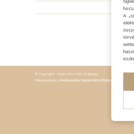
fájl
/
hozz
A „s
elek
össz
törvé
webl
hasz
eszkö
© Copyright - Szabó Imre Hair & Beauty
Impresszum
|
Adatkezelési tájékoztató
|
Elállás