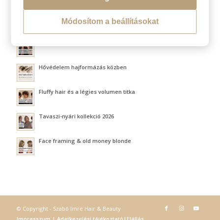
Módosítom a beállításokat
LEGÚJABB BLOGOK
Átváltoztatjuk Program
Hővédelem hajformázás közben
Fluffy hair és a légies volumen titka
Tavaszi-nyári kollekció 2026
Face framing & old money blonde
© Copyright - Szabó Imre Hair & Beauty
Impresszum
|
Adatkezelési tájékoztató
|
Elállás