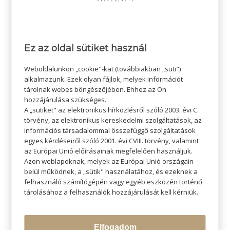
Ez az oldal sütiket használ
Weboldalunkon „cookie"-kat (továbbiakban „süti")
/
2020-08-05
SZERZŐ:
ADMIN SZI
alkalmazunk. Ezek olyan fájlok, melyek információt
tárolnak webes böngészőjében. Ehhez az Ön
hozzájárulása szükséges.
A „sütiket" az elektronikus hírközlésről szóló 2003. évi C.
törvény, az elektronikus kereskedelmi szolgáltatások, az
információs társadalommal összefüggő szolgáltatások
egyes kérdéseiről szóló 2001. évi CVIII. törvény, valamint
az Európai Unió előírásainak megfelelően használjuk.
Azon weblapoknak, melyek az Európai Unió országain
belül működnek, a „sütik" használatához, és ezeknek a
felhasználó számítógépén vagy egyéb eszközén történő
tárolásához a felhasználók hozzájárulását kell kérniük.
KERESÉS
Elfogadom