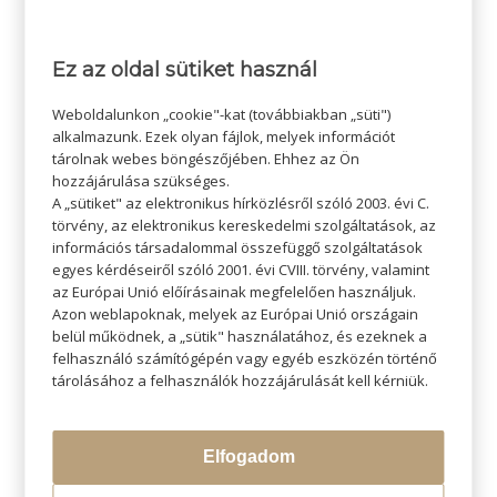
Ez az oldal sütiket használ
/
2023-05-12
SZERZŐ:
ADMIN SZI
Weboldalunkon „cookie"-kat (továbbiakban „süti")
alkalmazunk. Ezek olyan fájlok, melyek információt
tárolnak webes böngészőjében. Ehhez az Ön
hozzájárulása szükséges.
A „sütiket" az elektronikus hírközlésről szóló 2003. évi C.
törvény, az elektronikus kereskedelmi szolgáltatások, az
információs társadalommal összefüggő szolgáltatások
egyes kérdéseiről szóló 2001. évi CVIII. törvény, valamint
az Európai Unió előírásainak megfelelően használjuk.
Azon weblapoknak, melyek az Európai Unió országain
belül működnek, a „sütik" használatához, és ezeknek a
KERESÉS
felhasználó számítógépén vagy egyéb eszközén történő
tárolásához a felhasználók hozzájárulását kell kérniük.
Elfogadom
LEGÚJABB BLOGOK