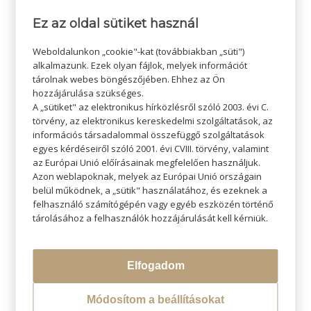
/
2023-05-12
SZERZŐ:
ADMIN SZI
Ez az oldal sütiket használ
Weboldalunkon „cookie"-kat (továbbiakban „süti")
alkalmazunk. Ezek olyan fájlok, melyek információt
tárolnak webes böngészőjében. Ehhez az Ön
hozzájárulása szükséges.
A „sütiket" az elektronikus hírközlésről szóló 2003. évi C.
törvény, az elektronikus kereskedelmi szolgáltatások, az
információs társadalommal összefüggő szolgáltatások
egyes kérdéseiről szóló 2001. évi CVIII. törvény, valamint
az Európai Unió előírásainak megfelelően használjuk.
Azon weblapoknak, melyek az Európai Unió országain
KERESÉS
belül működnek, a „sütik" használatához, és ezeknek a
felhasználó számítógépén vagy egyéb eszközén történő
tárolásához a felhasználók hozzájárulását kell kérniük.
LEGÚJABB BLOGOK
Elfogadom
Átváltoztatjuk Program
Módosítom a beállításokat