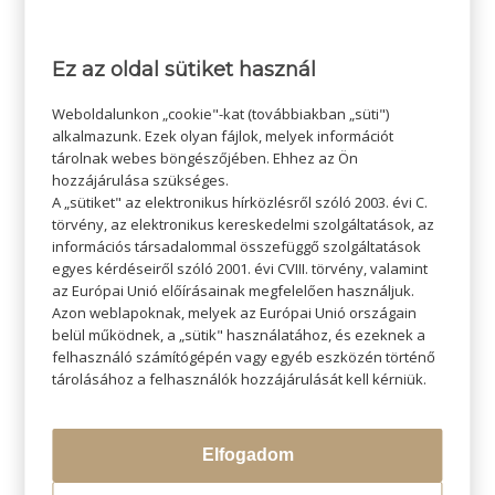
Ez az oldal sütiket használ
/
2025-05-15
SZERZŐ:
ADMIN SZI
Weboldalunkon „cookie"-kat (továbbiakban „süti")
alkalmazunk. Ezek olyan fájlok, melyek információt
tárolnak webes böngészőjében. Ehhez az Ön
hozzájárulása szükséges.
A „sütiket" az elektronikus hírközlésről szóló 2003. évi C.
törvény, az elektronikus kereskedelmi szolgáltatások, az
információs társadalommal összefüggő szolgáltatások
egyes kérdéseiről szóló 2001. évi CVIII. törvény, valamint
az Európai Unió előírásainak megfelelően használjuk.
Azon weblapoknak, melyek az Európai Unió országain
belül működnek, a „sütik" használatához, és ezeknek a
KERESÉS
felhasználó számítógépén vagy egyéb eszközén történő
tárolásához a felhasználók hozzájárulását kell kérniük.
Elfogadom
LEGÚJABB BLOGOK